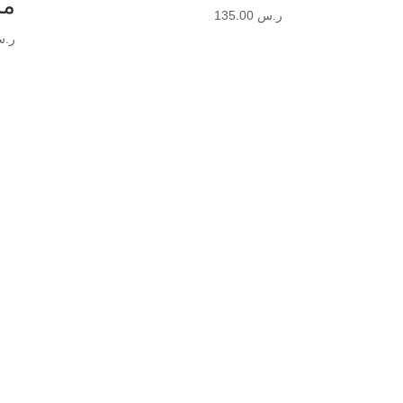
ما
ر.س
135.00
ر.