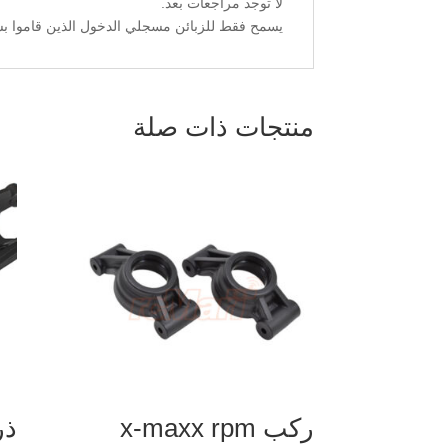
لا توجد مراجعات بعد.
يسمح فقط للزبائن مسجلي الدخول الذين قاموا بشر
منتجات ذات صلة
ركب x-maxx rpm
ذر