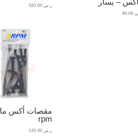
كس – يسار
ر.س
320.00
س
85.00
مقصات أكس ما
rpm
ر.س
120.00