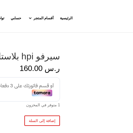
الرئيسية
أقسام المتجر
حسابي
توا
سيرفو hpi بلاستك
ر.س
160.00
1 متوفر في المخزون
إضافة إلى السلة