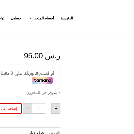
الرئيسية
أقسام المتجر
حسابي
توا
ر.س
95.00
2 متوفر في المخزون
الكمية
-
+
إضافة إلى 
التصنيف:
قطع غيار