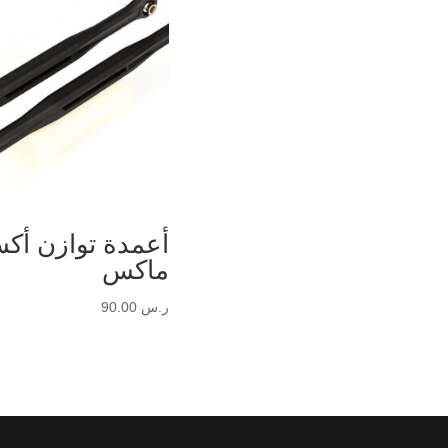
أعمدة توازن أك
ماكس
ر.س
90.00