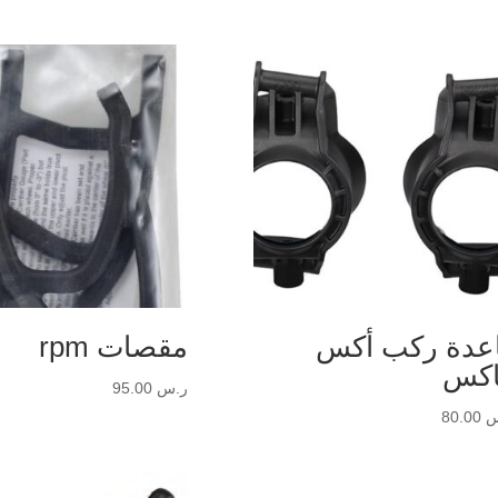
عدة ركب أكس
مقصات rpm
كس
ر.س
95.00
س
80.00