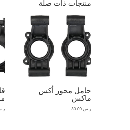
منتجات ذات صلة
حامل محور أكس
قا
ماكس
ما
ر.س
80.00
ر.