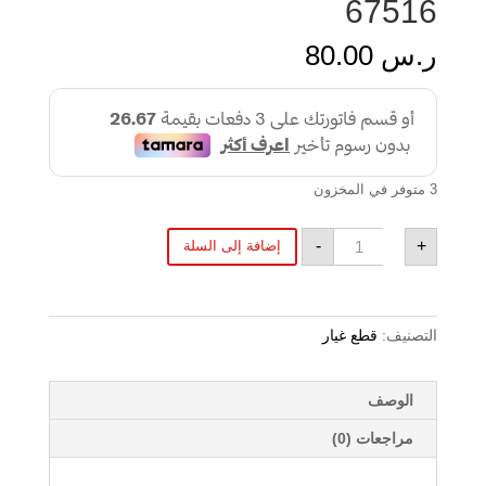
67516
ر.س
80.00
3 متوفر في المخزون
كمية
-
+
إضافة إلى السلة
67516
التصنيف:
قطع غيار
الوصف
مراجعات (0)