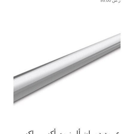
ر.س
95.00
عمود دوران ألمنيوم أكس ماكس