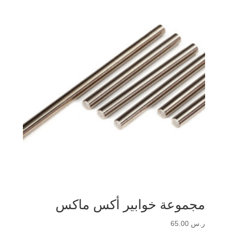
مجموعة خوابير أكس ماكس
ر.س
65.00