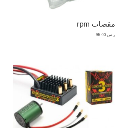
مقصات rpm
ر.س
95.00