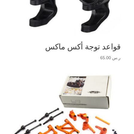
قواعد توجة أكس ماكس
ر.س
65.00