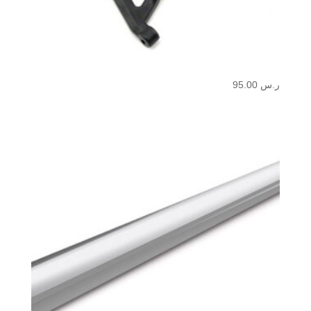
ر.س
95.00