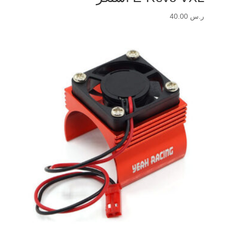
ر.س
40.00