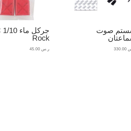
تم صوت
جر
اعتان
Rock
س
330.00
ر.س
45.00