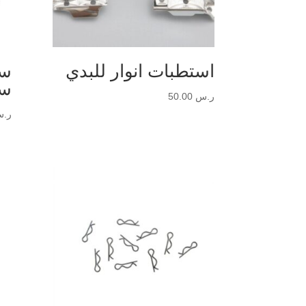
استطبات انوار للبدي
سس
سم
ر.س
50.00
ر.