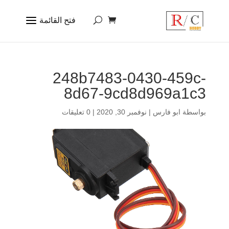
248b7483-0430-459c-
8d67-9cd8d969a1c3
بواسطة
ابو فارس
|
نوفمبر 30, 2020
|
0 تعليقات