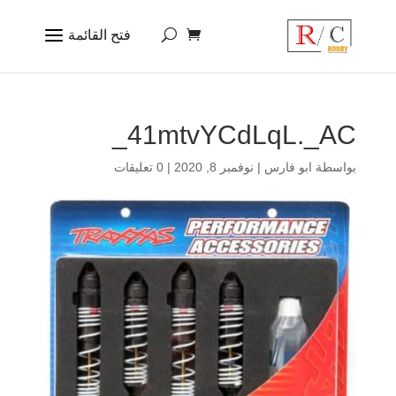
41mtvYCdLqL._AC_
بواسطة
ابو فارس
|
نوفمبر 8, 2020
|
0 تعليقات