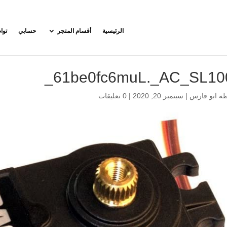
الرئيسية
أقسام المتجر
حسابي
توا
61be0fc6muL._AC_SL100
طة
ابو فارس
|
سبتمبر 20, 2020
|
0 تعليقات