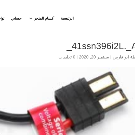
الرئيسية
أقسام المتجر
حسابي
توا
41ssn396i2L._
طة
ابو فارس
|
سبتمبر 20, 2020
|
0 تعليقات