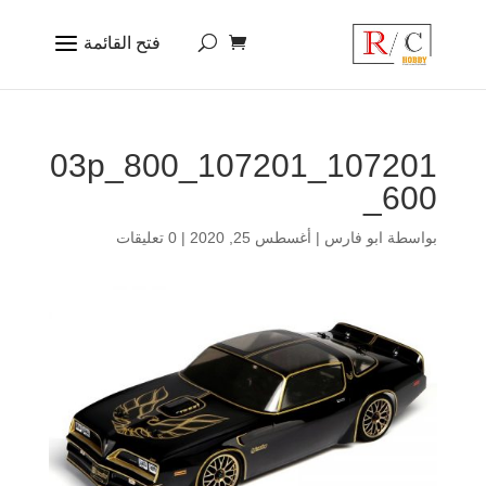
107201_107201_03p_800
_600
بواسطة
ابو فارس
|
أغسطس 25, 2020
|
0 تعليقات