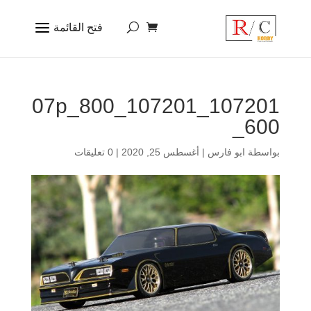
107201_107201_07p_800
_600
بواسطة
ابو فارس
|
أغسطس 25, 2020
|
0 تعليقات