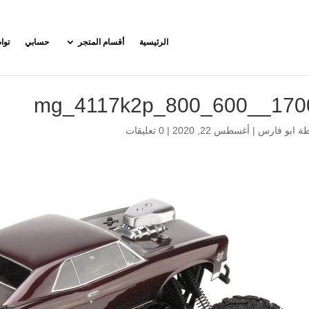
الرئيسية
أقسام المتجر
حسابي
توا
17000__mg_4117k2
طة
ابو فارس
|
أغسطس 22, 2020
|
0 تعليقات