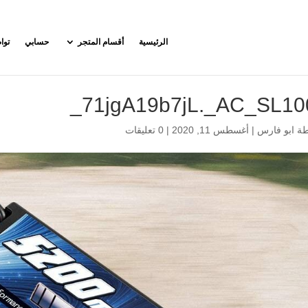
الرئيسية
أقسام المتجر
حسابي
توا
71jgA19b7jL._AC_SL100
طة
ابو فارس
|
أغسطس 11, 2020
|
0 تعليقات