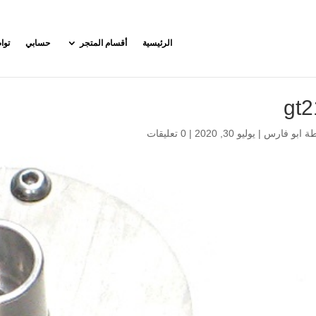
الرئيسية
أقسام المتجر
حسابي
توا
gt2
طة
ابو فارس
|
يوليو 30, 2020
|
0 تعليقات