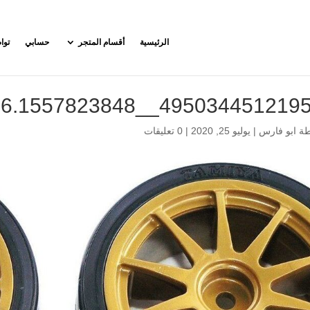
الرئيسية
أقسام المتجر
حسابي
توا
4950344512195-1__26216.155782
طة
ابو فارس
|
يوليو 25, 2020
|
0 تعليقات