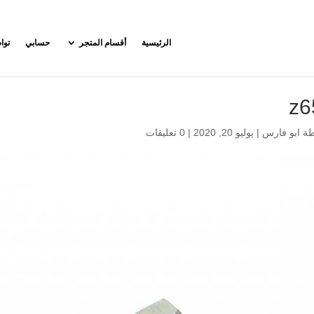
الرئيسية
أقسام المتجر
حسابي
توا
z6
طة
ابو فارس
|
يوليو 20, 2020
|
0 تعليقات