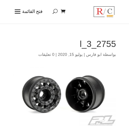
2755_3_l
بواسطة
ابو فارس
|
يوليو 15, 2020
|
0 تعليقات