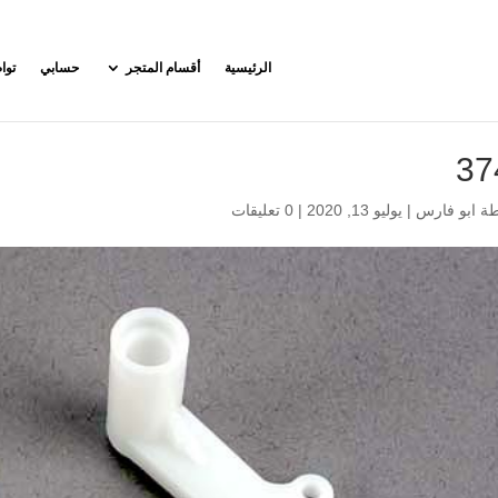
الرئيسية
أقسام المتجر
حسابي
توا
37
طة
ابو فارس
|
يوليو 13, 2020
|
0 تعليقات