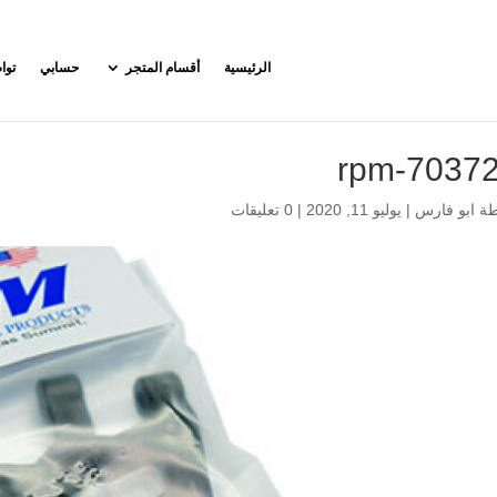
الرئيسية
أقسام المتجر
حسابي
توا
rpm-70372
طة
ابو فارس
|
يوليو 11, 2020
|
0 تعليقات