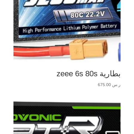
بطارية zeee 6s 80s
ر.س
675.00