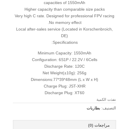
capacities of 1550mAh
Higher capacity than comparable size packs
Very high C rate. Designed for professional FPV racing
No memory effect.
Local after-sales service (Located in Korschenbroich,
DE)
Specifications:
Minimum Capacity: 1550mAh
Configuration: 6S1P / 22.2V / 6Cells
Discharge Rate: 120C
Net Weight(±10g): 256g
Dimensions:77*39*48mm (L x W x H)
Charge Plug: JST-XHR
Discharge Plug: XT60
نفذت الكمية
التصنيف:
بطاريات
مراجعات (0)