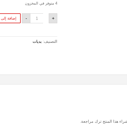
4 متوفر في المخزون
كمية
-
+
إضافة إلى 
TAMIYA
PS-
2
التصنيف:
بديات
اء هذا المنتج ترك مراجعة.