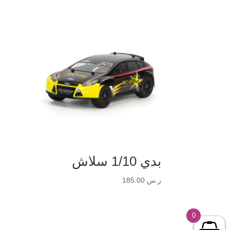
بدي 1/10 سلاش
ر.س
185.00
0