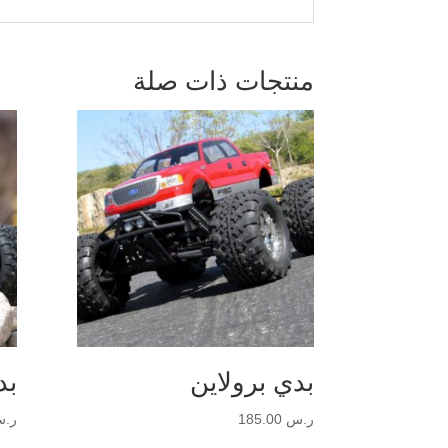
منتجات ذات صلة
بدي برولاين
بد
ر.س
185.00
ر.