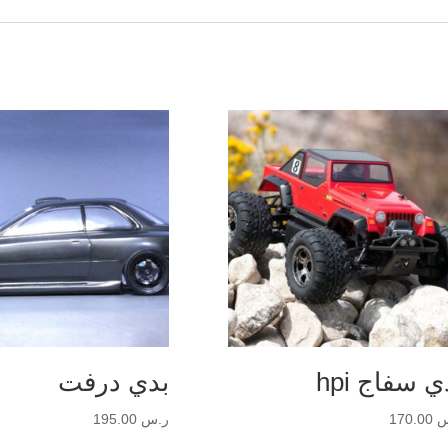
ي سفاج hpi
بدي درفت
س
170.00
ر.س
195.00