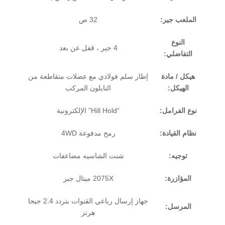
الملعب جير:
32 ص
النوع
4 جير ، قفل عن بعد
التفاضلي:
هيكل / مادة
إطار سلم فولاذي مع عضلات متقاطعة من
الهيكل:
النايلون المركب
نوع الفرامل:
“Hill Hold” الإلكترونية
نظام القيادة:
رمح مدفوعة 4WD
توجيه:
شنت الشاسيه مضاعفات
المؤازرة:
2075X ميتال جير
جهاز إرسال رباعي القنوات بتردد 2.4 جيجا
المرسل:
هرتز