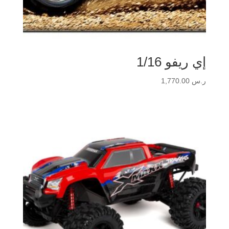
إي ريفو 1/16
ر.س
1,770.00