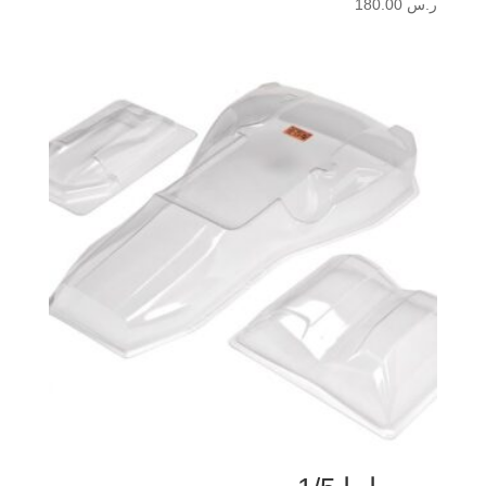
ر.س
180.00