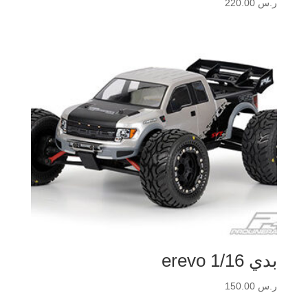
ر.س
220.00
بدي erevo 1/16
ر.س
150.00