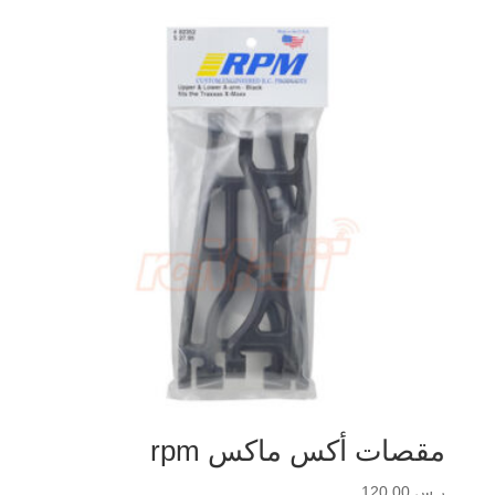
مقصات أكس ماكس rpm
ر.س
120.00