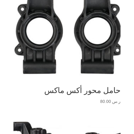
حامل محور أكس ماكس
ر.س
80.00