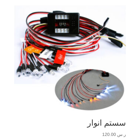
سستم انوار
ر.س
120.00