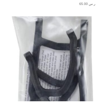
ر.س
65.00