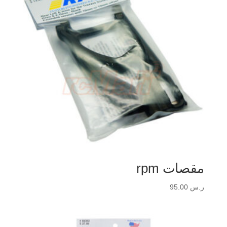
مقصات rpm
ر.س
95.00