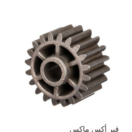
قير أكس ماكس