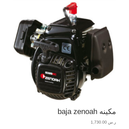
مكينه baja zenoah
ر.س
1,730.00