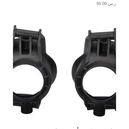
ر.س
95.00