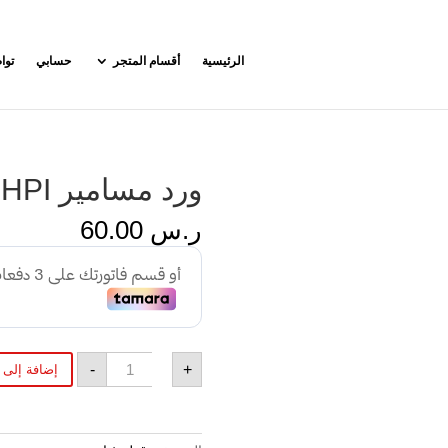
الرئيسية
أقسام المتجر
حسابي
توا
ورد مسامير HPI
ر.س
60.00
كمية
-
+
إضافة إلى 
ورد
مسامير
HPI