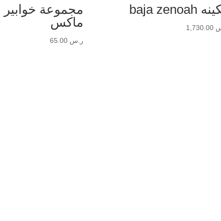
 baja zenoah
مجموعة خوابير 
ماكس
س
1,730.00
ر.س
65.00