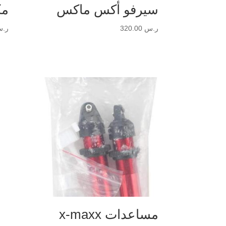
سيرفو أكس ماكس
مكينه
ر.س
320.00
ر.
مساعدات x-maxx