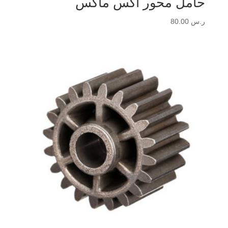
حامل محور أكس ماكس
ر.س
80.00