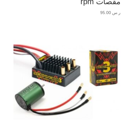
مقصات rpm
ر.س
95.00