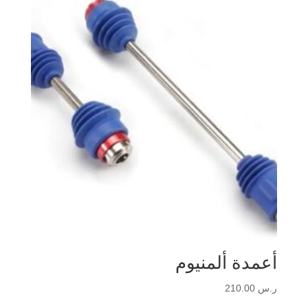
أعمدة ألمنيوم
ر.س
210.00