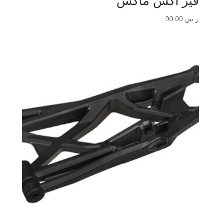
قير أكس ماكس
ر.س
90.00