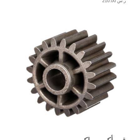
ر.س
210.00