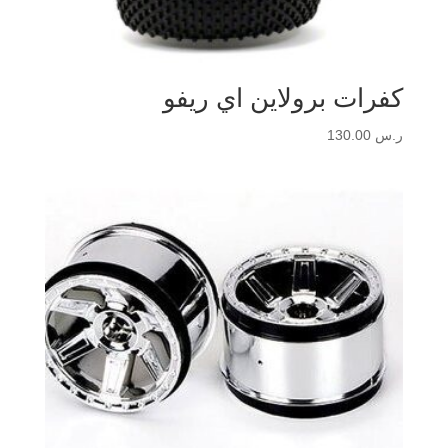
كفرات برولاين اي ريفو
ر.س
130.00