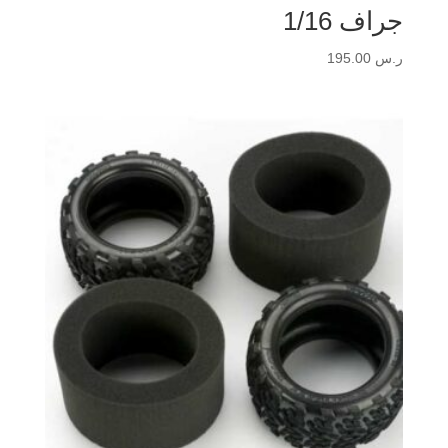
جراف 1/16
ر.س
195.00