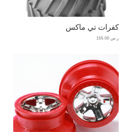
كفرات تي ماكس
ر.س
155.00