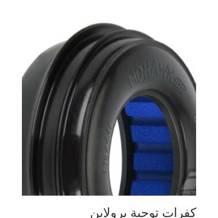
كفرات توجية برولاين