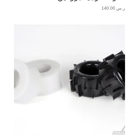
ر.س
140.00