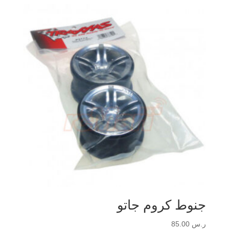
جنوط كروم جاتو
ر.س
85.00