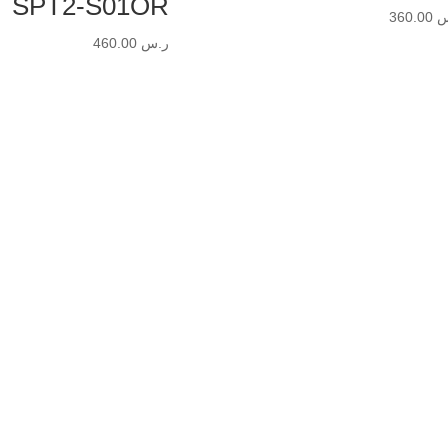
SPT2-S01OR
س
360.00
ر.س
460.00