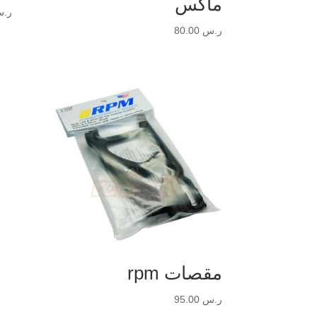
ماكس
ر.
ر.س
80.00
مقصات rpm
ر.س
95.00