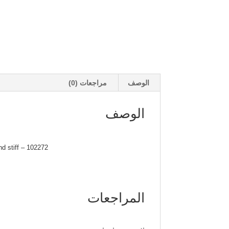
الوصف
مراجعات (0)
الوصف
102272 – COMPOSITE GEAR BOX/BULKHEAD SET SAVAGE FLUX HP / SAVAGE X / Lightweight and stiff
المراجعات