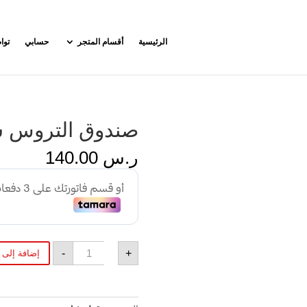
الرئيسية
أقسام المتجر
حسابي
توا
صندوق التروس 
ر.س
140.00
كمية
-
+
إضافة إلى 
صندوق
التروس
سفاج