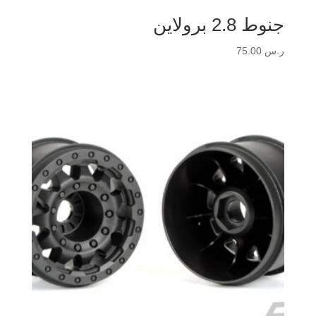
جنوط 2.8 برولاين
ر.س
75.00