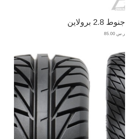
جنوط 2.8 برولاين
ر.س
85.00