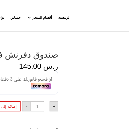
الرئيسية
أقسام المتجر
حسابي
توا
صندوق دفرنش فورز
ر.س
145.00
كمية
-
+
إضافة إلى 
صندوق
دفرنش
فورزا
HPI