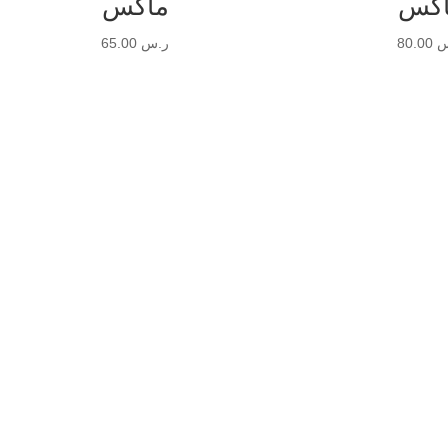
كس
ماكس
س
80.00
ر.س
65.00