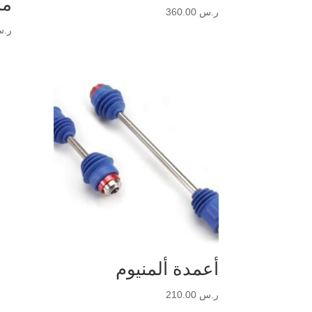
ما
ر.س
360.00
ر.
أعمدة ألمنيوم
ر.س
210.00