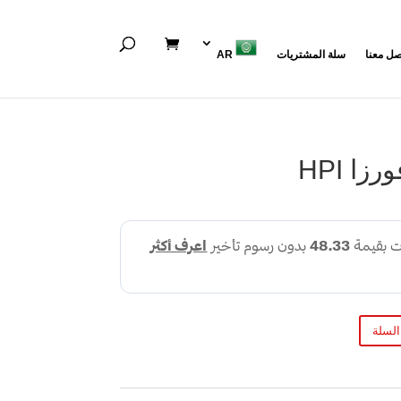
صل معنا
سلة المشتريات
AR
ا HPI
السلة