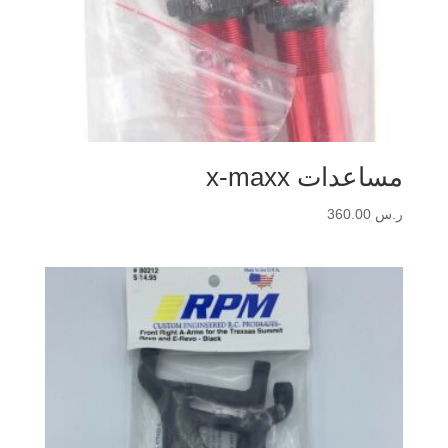
مساعدات x-maxx
ر.س
360.00