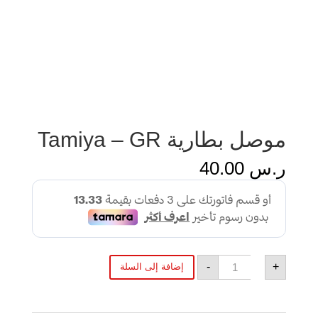
موصل بطارية Tamiya – GR
ر.س
40.00
كمية
-
+
إضافة إلى السلة
موصل
بطارية
Tamiya
-
GR