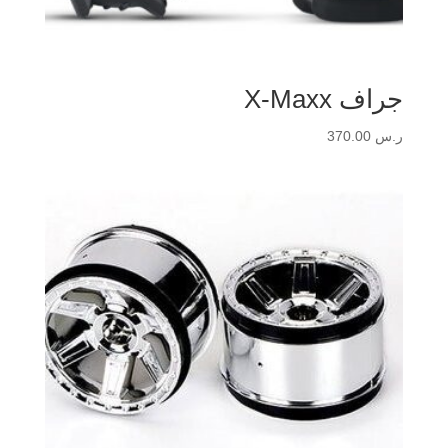
جراف X-Maxx
ر.س
370.00