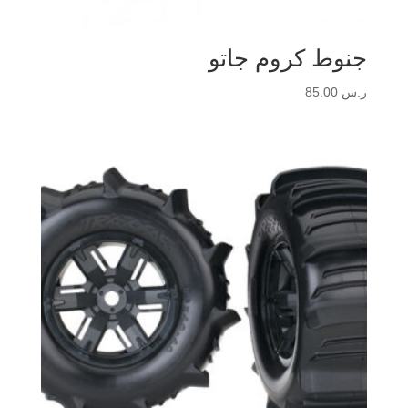
جنوط كروم جاتو
ر.س
85.00