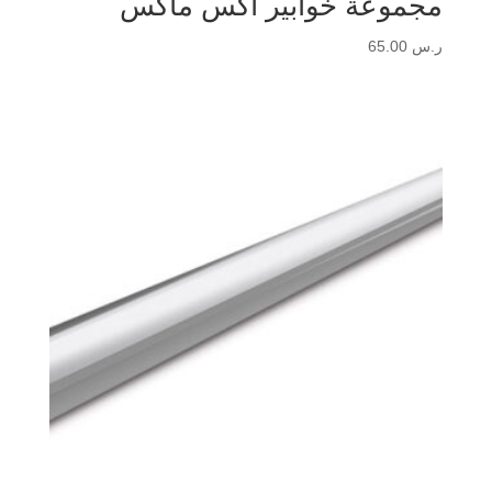
مجموعة خوابير أكس ماكس
ر.س
65.00