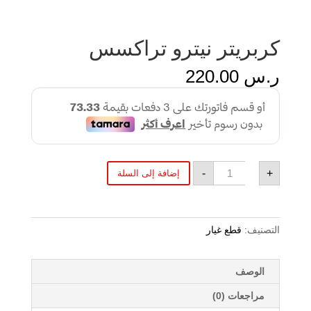
كربريتر نيترو تراكسس
ر.س
220.00
كمية
-
+
إضافة إلى السلة
كربريتر
نيترو
تراكسس
التصنيف:
قطع غيار
الوصف
مراجعات (0)