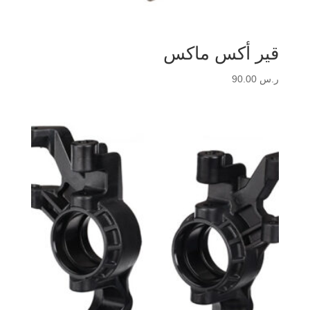
قير أكس ماكس
ر.س
90.00