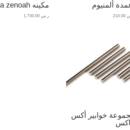
مدة ألمنيوم
مكينه baja zenoah
س
210.00
ر.س
1,730.00
موعة خوابير أكس
كس