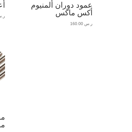
عمود دوران ألمنيوم
أع
أكس ماكس
ر.
ر.س
160.00
مج
ما