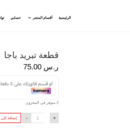
الرئيسية
أقسام المتجر
حسابي
توا
قطعة تبريد باجا
ر.س
75.00
2 متوفر في المخزون
كمية
-
+
إضافة إلى 
قطعة
تبريد
باجا