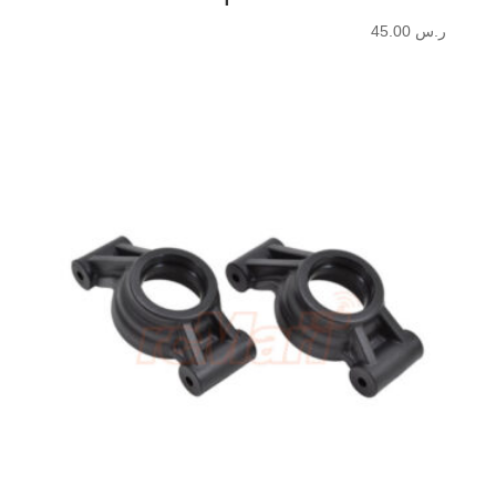
ر.س
45.00