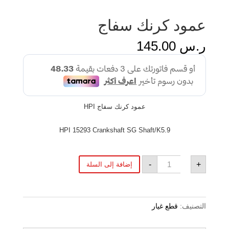
عمود كرنك سفاج
ر.س
145.00
عمود كرنك سفاج HPI
HPI 15293 Crankshaft SG Shaft/K5.9
كمية
-
+
إضافة إلى السلة
عمود
كرنك
سفاج
التصنيف:
قطع غيار