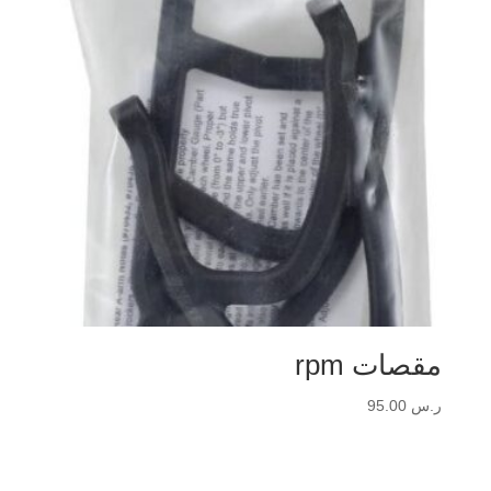
مقصات rpm
ر.س
95.00