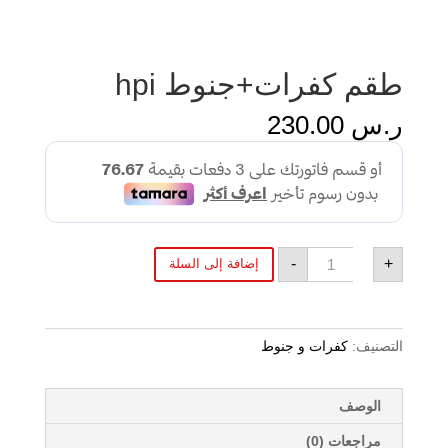
طقم كفرات+جنوط hpi
ر.س
230.00
كمية
-
+
إضافة إلى السلة
طقم
كفرات+جنوط
hpi
التصنيف:
كفرات و جنوط
الوصف
مراجعات (0)