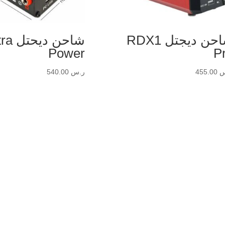
شاحن ديجتل RDX1
شاحن ديح
Power
P
س
455.00
ر.س
540.00