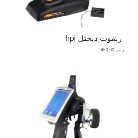
ريموت ديجتل hpi
ر.س
450.00