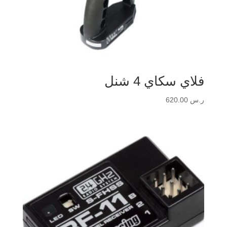
فلاي سكاي 4 شنل
ر.س
620.00