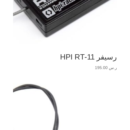
رسيفر HPI RT-11
ر.س
195.00