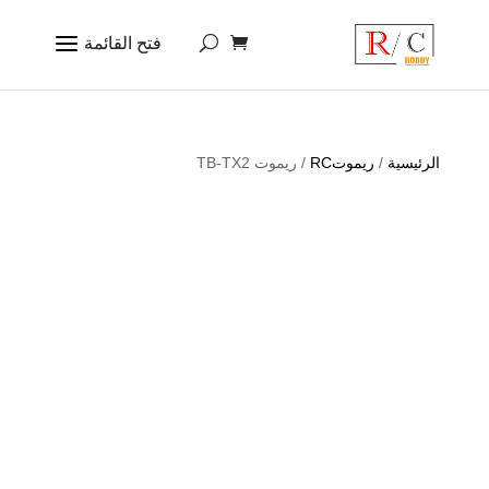
الرئيسية
/
ريموتRC
/ ريموت TB-TX2