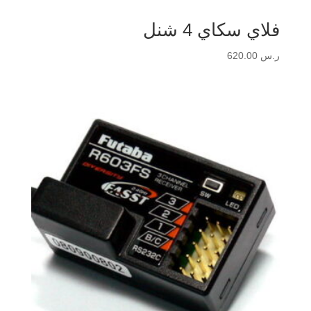
فلاي سكاي 4 شنل
ر.س
620.00