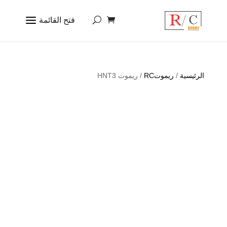
الرئيسية
/
ريموتRC
/ ريموت HNT3